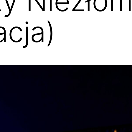
zy Niezło
acja)